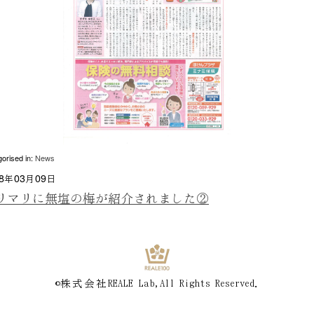
orised in:
News
18年03月09日
リマリに無塩の梅が紹介されました②
©株式会社REALE
_
Lab,All
_
Rights
_
Reserved.